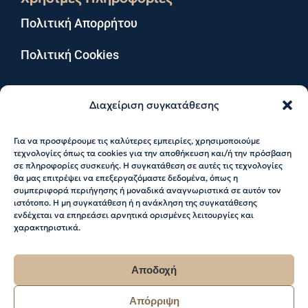
Πολιτική Απορρήτου
Πολιτική Cookies
Διαχείριση συγκατάθεσης
Για να προσφέρουμε τις καλύτερες εμπειρίες, χρησιμοποιούμε
© 2026 Katerina Sakellaropoulou. All Rights
τεχνολογίες όπως τα cookies για την αποθήκευση και/ή την πρόσβαση
Reserved
σε πληροφορίες συσκευής. Η συγκατάθεση σε αυτές τις τεχνολογίες
θα μας επιτρέψει να επεξεργαζόμαστε δεδομένα, όπως η
συμπεριφορά περιήγησης ή μοναδικά αναγνωριστικά σε αυτόν τον
Web Design & Development by RedMatter
ιστότοπο. Η μη συγκατάθεση ή η ανάκληση της συγκατάθεσης
ενδέχεται να επηρεάσει αρνητικά ορισμένες λειτουργίες και
χαρακτηριστικά.
Αποδοχή
Απόρριψη