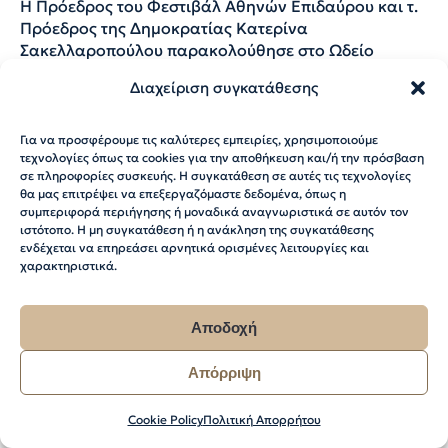
Η Πρόεδρος του Φεστιβάλ Αθηνών Επιδαύρου και τ.
Πρόεδρος της Δημοκρατίας Κατερίνα
Σακελλαροπούλου παρακολούθησε στο Ωδείο
Ηρώδου Αττικού την «Εκάβη» του Ευριπίδη, σε
Διαχείριση συγκατάθεσης
σκηνοθεσία και δραματουργική επεξεργασία του
Στάθη Λιβαθινού. Η παράσταση πραγματοποιείται
στο πλαίσιο του εορτασμού των 100 χρόνων της
Για να προσφέρουμε τις καλύτερες εμπειρίες, χρησιμοποιούμε
Ακαδημίας Αθηνών και είναι συμπαραγωγή του
τεχνολογίες όπως τα cookies για την αποθήκευση και/ή την πρόσβαση
σε πληροφορίες συσκευής. Η συγκατάθεση σε αυτές τις τεχνολογίες
Φεστιβάλ Αθηνών Επιδαύρου
θα μας επιτρέψει να επεξεργαζόμαστε δεδομένα, όπως η
συμπεριφορά περιήγησης ή μοναδικά αναγνωριστικά σε αυτόν τον
ιστότοπο. Η μη συγκατάθεση ή η ανάκληση της συγκατάθεσης
ενδέχεται να επηρεάσει αρνητικά ορισμένες λειτουργίες και
χαρακτηριστικά.
Αποδοχή
Απόρριψη
Cookie Policy
Πολιτική Απορρήτου