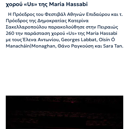
χορού «Us» της Maria Hassabi
Η Πρόεδρος του Φεστιβάλ Αθηνών Επιδαύρου και τ.
Πρόεδρος της Δημοκρατίας Κατερίνα
Σακελλαροπούλου παρακολούθησε στην Πειραιώς
260 την παράσταση χορού «Us» της Maria Hassabi
με τους Έλενα Αντωνίου, Georges Labbat, Oisín Ó
Manacháin|Monaghan, Θάνο Ραγκούση και Sara Tan.