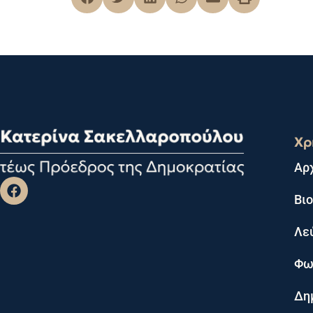
Χρ
Αρ
Βι
Λε
Φω
Δη