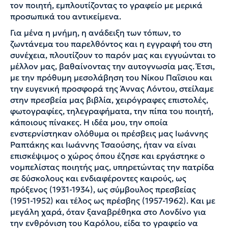
τον ποιητή, εμπλουτίζοντας το γραφείο με μερικά
προσωπικά του αντικείμενα.
Για μένα η μνήμη, η ανάδειξη των τόπων, το
ζωντάνεμα του παρελθόντος και η εγγραφή του στη
συνέχεια, πλουτίζουν το παρόν μας και εγγυώνται το
μέλλον μας, βαθαίνοντας την αυτογνωσία μας. Έτσι,
με την πρόθυμη μεσολάβηση του Νίκου Παΐσιου και
την ευγενική προσφορά της Άννας Λόντου, στείλαμε
στην πρεσβεία μας βιβλία, χειρόγραφες επιστολές,
φωτογραφίες, τηλεγραφήματα, την πίπα του ποιητή,
κάποιους πίνακες. Η ιδέα μου, την οποία
ενστερνίστηκαν ολόθυμα οι πρέσβεις μας Ιωάννης
Ραπτάκης και Ιωάννης Τσαούσης, ήταν να είναι
επισκέψιμος ο χώρος όπου έζησε και εργάστηκε ο
νομπελίστας ποιητής μας, υπηρετώντας την πατρίδα
σε δύσκολους και ενδιαφέροντες καιρούς, ως
πρόξενος (1931-1934), ως σύμβουλος πρεσβείας
(1951-1952) και τέλος ως πρέσβης (1957-1962). Και με
μεγάλη χαρά, όταν ξαναβρέθηκα στο Λονδίνο για
την ενθρόνιση του Καρόλου, είδα το γραφείο να