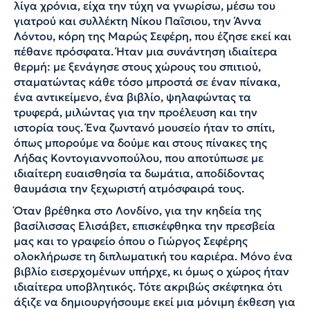
λίγα χρόνια, είχα την τύχη να γνωρίσω, μέσω του
γιατρού και συλλέκτη Νίκου Παΐσιου, την Άννα
Λόντου, κόρη της Μαρώς Σεφέρη, που έζησε εκεί και
πέθανε πρόσφατα. Ήταν μια συνάντηση ιδιαίτερα
θερμή: με ξενάγησε στους χώρους του σπιτιού,
σταματώντας κάθε τόσο μπροστά σε έναν πίνακα,
ένα αντικείμενο, ένα βιβλίο, ψηλαφώντας τα
τρυφερά, μιλώντας για την προέλευση και την
ιστορία τους. Ένα ζωντανό μουσείο ήταν το σπίτι,
όπως μπορούμε να δούμε και στους πίνακες της
Λήδας Κοντογιαννοπούλου, που αποτύπωσε με
ιδιαίτερη ευαισθησία τα δωμάτια, αποδίδοντας
θαυμάσια την ξεχωριστή ατμόσφαιρά τους.
Όταν βρέθηκα στο Λονδίνο, για την κηδεία της
βασίλισσας Ελισάβετ, επισκέφθηκα την πρεσβεία
μας και το γραφείο όπου ο Γιώργος Σεφέρης
ολοκλήρωσε τη διπλωματική του καριέρα. Μόνο ένα
βιβλίο εισερχομένων υπήρχε, κι όμως ο χώρος ήταν
ιδιαίτερα υποβλητικός. Τότε ακριβώς σκέφτηκα ότι
άξιζε να δημιουργήσουμε εκεί μια μόνιμη έκθεση για