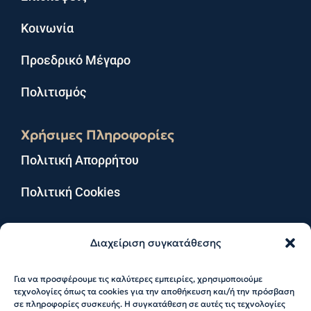
Κοινωνία
Προεδρικό Μέγαρο
Πολιτισμός
Χρήσιμες Πληροφορίες
Πολιτική Απορρήτου
Πολιτική Cookies
Διαχείριση συγκατάθεσης
Για να προσφέρουμε τις καλύτερες εμπειρίες, χρησιμοποιούμε
© 2026 Katerina Sakellaropoulou. All Rights
τεχνολογίες όπως τα cookies για την αποθήκευση και/ή την πρόσβαση
Reserved
σε πληροφορίες συσκευής. Η συγκατάθεση σε αυτές τις τεχνολογίες