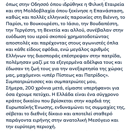
όπως στην Οδησσό όπου ιδρύθηκε η Φιλική Εταιρεία
και στη Μολδοβλαχία όπου ξεκίνησε η Επανάσταση,
καθώς και πολλές ελληνικές παροικίες στη Βιέννη, το
Παρίσι, το Βουκουρέστι, το Ιάσιο, την Βουδαπέστη,
την Τεργέστη, τη Βενετία και αλλού, συνέβαλαν στην
ευόδωση του ιερού σκοπού χρηματοδοτώντας
αποστολές και παρέχοντας στους αγωνιστές όπλα
και κάθε είδους εφόδια, ενώ μεγάλος αριθμός
Ελλήνων της διασποράς επέστρεψαν στην πατρίδα,
πολέμησαν μαζί με τα εξεγερμένα αδέλφια τους και
έδωσαν τη ζωή τους για την ανεξαρτησία της χώρας
μας, μαχόμενοι «υπέρ Πίστεως και Πατρίδος».
Συμπατριώτισσες και συμπατριώτες μου,
Σήμερα, 200 χρόνια μετά, είμαστε υπερήφανοι για
όσα έχουμε πετύχει. Η Ελλάδα είναι ένα σύγχρονο
κράτος δικαίου που βρίσκεται στην καρδιά της
Ευρωπαϊκής Ένωσης, ενδυναμώνει τις συμμαχίες της,
σέβεται το διεθνές δίκαιο και αποτελεί σταθερό
παράγοντα ειρήνης στην ανατολική Μεσόγειο και
την ευρύτερη περιοχή.