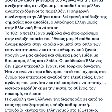
ανεξαρτησία, ατενίζουμε με αισιοδοξία το μέλλον
αναστοχαζόμενοι το παρελθόν. Η σημερινή
συνάντηση στην Αθήνα αποτελεί τρανή απόδειξη της
σημασίας που αποδίδει ο Απόδημος Ελληνισμός
στην Ελληνική Επανάσταση.
Το 1821 αποτελεί αναμφίβολα ένα έτος-ορόσημο
στην ένδοξη πορεία του έθνους μας. Η σπίθα που
άναψε πρώτα στην καρδιά και μετά στα όπλα των
επαναστατημένων κατά του οθωμανικού ζυγού
προγόνων μας ακόμα και σήμερα μας γεμίζει με
θαυμασμό, δέος και ελπίδα. Οι υπόδουλοι Έλληνες
δεν είχαν υπεροπλία έναντι του Τούρκου δυνάστη.
Ήταν ο αγώνας του αδύναμου κατά του ισχυρού, στο
όνομα του υπέρτατου αγαθού της ελευθερίας. Ένας
αγώνας που φαινόταν καταδικασμένος να αποτύχει,
ωστόσο κερδήθηκε με την πίστη, το σθένος, τον
ηρωισμό, το δίκαιο.
Η συμβολή των Ελλήνων της διασποράς σε αυτό το
έπος της ανεξαρτησίας υπήρξε καθοριστική.
Σπουδαία κέντρα του ελληνισμού στο εξωτερικό,