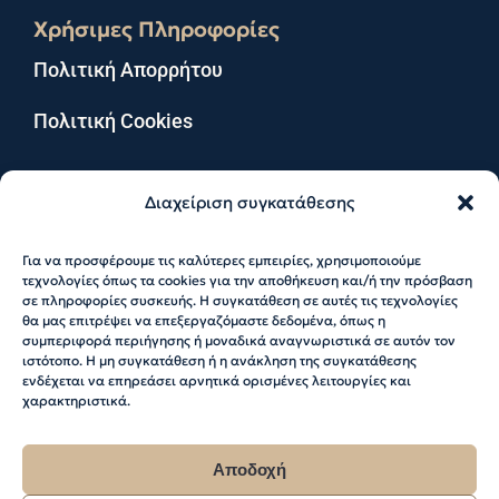
Χρήσιμες Πληροφορίες
Πολιτική Απορρήτου
Πολιτική Cookies
Διαχείριση συγκατάθεσης
Για να προσφέρουμε τις καλύτερες εμπειρίες, χρησιμοποιούμε
© 2026 Katerina Sakellaropoulou. All Rights
τεχνολογίες όπως τα cookies για την αποθήκευση και/ή την πρόσβαση
Reserved
σε πληροφορίες συσκευής. Η συγκατάθεση σε αυτές τις τεχνολογίες
θα μας επιτρέψει να επεξεργαζόμαστε δεδομένα, όπως η
συμπεριφορά περιήγησης ή μοναδικά αναγνωριστικά σε αυτόν τον
Web Design & Development by RedMatter
ιστότοπο. Η μη συγκατάθεση ή η ανάκληση της συγκατάθεσης
ενδέχεται να επηρεάσει αρνητικά ορισμένες λειτουργίες και
χαρακτηριστικά.
Αποδοχή