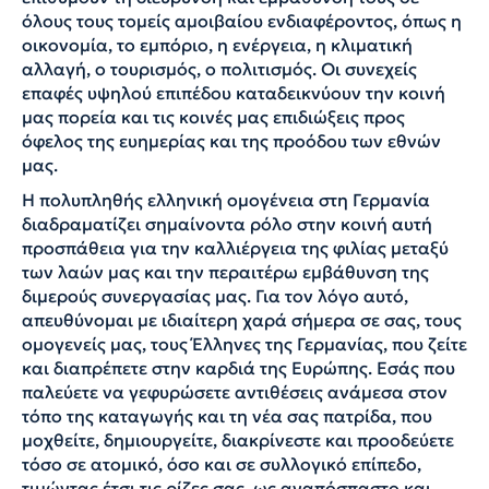
όλους τους τομείς αμοιβαίου ενδιαφέροντος, όπως η
οικονομία, το εμπόριο, η ενέργεια, η κλιματική
αλλαγή, ο τουρισμός, ο πολιτισμός. Οι συνεχείς
επαφές υψηλού επιπέδου καταδεικνύουν την κοινή
μας πορεία και τις κοινές μας επιδιώξεις προς
όφελος της ευημερίας και της προόδου των εθνών
μας.
Η πολυπληθής ελληνική ομογένεια στη Γερμανία
διαδραματίζει σημαίνοντα ρόλο στην κοινή αυτή
προσπάθεια για την καλλιέργεια της φιλίας μεταξύ
των λαών μας και την περαιτέρω εμβάθυνση της
διμερούς συνεργασίας μας. Για τον λόγο αυτό,
απευθύνομαι με ιδιαίτερη χαρά σήμερα σε σας, τους
ομογενείς μας, τους Έλληνες της Γερμανίας, που ζείτε
και διαπρέπετε στην καρδιά της Ευρώπης. Εσάς που
παλεύετε να γεφυρώσετε αντιθέσεις ανάμεσα στον
τόπο της καταγωγής και τη νέα σας πατρίδα, που
μοχθείτε, δημιουργείτε, διακρίνεστε και προοδεύετε
τόσο σε ατομικό, όσο και σε συλλογικό επίπεδο,
τιμώντας έτσι τις ρίζες σας, ως αναπόσπαστο και