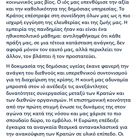
κοινωνικός μας βίος. Ο ιός μας υπενθύμισε την αξία
και την καθολικότητα της δημόσιας υπηρεσίας. Το
Κράτος επέστρεψε στη συνείδηση όλων μας ως η πιο
ισχυρή εγγύηση της ελευθερίας και της ζωής μας. Η
εμπειρία της πανδημίας ήταν και είναι ένα
ηθικοπολιτικό μάθημα: αντιληφθήκαμε ότι κάθε
πράξη μας, σε μια τέτοια κατάσταση ανάγκης, δεν
αφορά μόνον τον εαυτό μας, αλλά περικλείει τον
άλλον, τον βλάπτει ή τον προστατεύει.
Η δοκιμασία της δημόσιας υγείας έκανε φανερή την
ανάγκη του διεθνούς και υπερεθνικού συντονισμού
για τη διαχείριση της κρίσης. Η κοινή μας αδυναμία
μπροστά στον ιό ανέδειξε τις ανεξάντλητες
δυνατότητες συνεργασίας μεταξύ των Κρατών και
των διεθνών οργανισμών. Η επιστημονική κοινότητα
από την πρώτη στιγμή ένωσε τις δυνάμεις της στον
αγώνα της κατά της νόσου και μας χάρισε το πιο
σπουδαίο δώρο, το εμβόλιο. Η Ευρώπη επέδειξε
έγκαιρα τα αναγκαία θεσμικά αντανακλαστικά για
την ανακούφιση των Κρατών σε υλικό επίπεδο. Οι