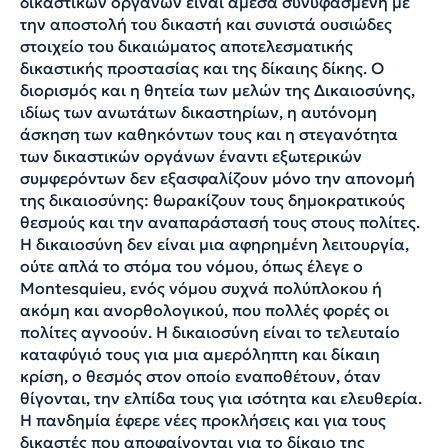
δικαστικών οργάνων είναι άμεσα συνυφασμένη με
την αποστολή του δικαστή και συνιστά ουσιώδες
στοιχείο του δικαιώματος αποτελεσματικής
δικαστικής προστασίας και της δίκαιης δίκης. Ο
διορισμός και η θητεία των μελών της Δικαιοσύνης,
ιδίως των ανωτάτων δικαστηρίων, η αυτόνομη
άσκηση των καθηκόντων τους και η στεγανότητα
των δικαστικών οργάνων έναντι εξωτερικών
συμφερόντων δεν εξασφαλίζουν μόνο την απονομή
της δικαιοσύνης: θωρακίζουν τους δημοκρατικούς
θεσμούς και την αναπαράστασή τους στους πολίτες.
Η δικαιοσύνη δεν είναι μια αφηρημένη λειτουργία,
ούτε απλά το στόμα του νόμου, όπως έλεγε ο
Montesquieu, ενός νόμου συχνά πολύπλοκου ή
ακόμη και ανορθολογικού, που πολλές φορές οι
πολίτες αγνοούν. Η δικαιοσύνη είναι το τελευταίο
καταφύγιό τους για μια αμερόληπτη και δίκαιη
κρίση, ο θεσμός στον οποίο εναποθέτουν, όταν
θίγονται, την ελπίδα τους για ισότητα και ελευθερία.
Η πανδημία έφερε νέες προκλήσεις και για τους
δικαστές που αποφαίνονται για το δίκαιο της