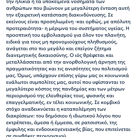
την ηλικία ή τα υποκείμενα νοσήματα των
ανθρώπων που βιώνουν με μεγαλύτερη ένταση αυτή
την εξαιρετική κατάσταση διακινδύνευσης. Σε
εκείνους είναι προσηλωμένη -και ορθώς, με απόλυτη
προτεραιότητα- η μέριμνα του συστήματος υγείας. Η
προοπτική του εμβολιασμού για όλον τον πλανήτη,
ειδικά για τους μη προνομιούχους πληθυσμούς,
ανάγεται στο πιο μεγάλο και επείγον ζήτημα
διανεμητικής δικαιοσύνης. Ο ιός θρέφεται και
μεταλλάσσεται από την ανορθολογική άρνηση της
πραγματικότητας και τις ανισότητες του πολιτισμού
μας. Όμως, υπάρχουν επίσης γύρω μας οι κοινωνικά
ευάλωτοι συμπολίτες μας, αυτοί που υφίστανται το
μεγαλύτερο κόστος της πανδημίας και των μέτρων
περιορισμού της ελευθερίας τους, φυσικής και
επαγγελματικής, εν τέλει κοινωνικής. Σε κομβικό
στόχο αναδεικνύεται η καταπολέμηση των
διακρίσεων: του δημόσιου ή ιδιωτικού λόγου που
εκτρέπεται, άμεσα ή έμμεσα, σε ρατσιστικό, της
έμφυλης και ενδοοικογενειακής βίας, που επιτείνεται
σε συνθήκες περιορισμού.