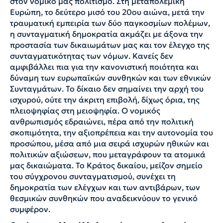
στον νομικό μας πολιτισμό. Στη μεταπολεμική
Ευρώπη, το δεύτερο μισό του 20ου αιώνα, μετά την
τραυματική εμπειρία των δύο παγκοσμίων πολέμων,
η συνταγματική δημοκρατία ακμάζει με άξονα την
προστασία των δικαιωμάτων μας και τον έλεγχο της
συνταγματικότητας των νόμων. Κανείς δεν
αμφιβάλλει πια για την κανονιστική ποιότητα και
δύναμη των ευρωπαϊκών συνθηκών και των εθνικών
Συνταγμάτων. Το δίκαιο δεν σημαίνει την αρχή του
ισχυρού, ούτε την άκριτη επιβολή, δίχως όρια, της
πλειοψηφίας στη μειοψηφία. Ο νομικός
ανθρωπισμός εδραιώνει, πέρα από την πολιτική
σκοπιμότητα, την αξιοπρέπεια και την αυτονομία του
προσώπου, μέσα από μια σειρά ισχυρών ηθικών και
πολιτικών αξιώσεων, που μεταγράφουν τα ατομικά
μας δικαιώματα. Το Κράτος δικαίου, μείζον σημείο
του σύγχρονου συνταγματισμού, συνέχει τη
δημοκρατία των ελέγχων και των αντιβάρων, των
θεσμικών συνθηκών που αναδεικνύουν το γενικό
συμφέρον.