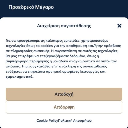
Προεδρικό Μέγαρο
Πολιτισμός
Διαχείριση συγκατάθεσης
Χρήσιμες Πληροφορίες
Για να προσφέρουμε τις καλύτερες εμπειρίες, χρησιμοποιούμε
τεχνολογίες όπως τα cookies για την αποθήκευση και/ή την πρόσβαση
Πολιτική Απορρήτου
σε πληροφορίες συσκευής. Η συγκατάθεση σε αυτές τις τεχνολογίες
θα μας επιτρέψει να επεξεργαζόμαστε δεδομένα, όπως η
Πολιτική Cookies
συμπεριφορά περιήγησης ή μοναδικά αναγνωριστικά σε αυτόν τον
ιστότοπο. Η μη συγκατάθεση ή η ανάκληση της συγκατάθεσης
ενδέχεται να επηρεάσει αρνητικά ορισμένες λειτουργίες και
χαρακτηριστικά.
Αποδοχή
© 2026 Katerina Sakellaropoulou. All Rights
Reserved
Απόρριψη
Web Design & Development by RedMatter
Cookie Policy
Πολιτική Απορρήτου