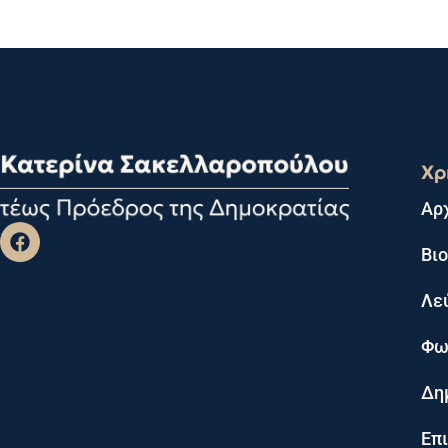
Χρ
Αρ
Βι
Λε
Φω
Δη
Επ